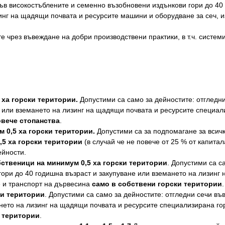
ъв високостъблените и семенно възобновени издънкови гори до 40
инг на щадящи почвата и ресурсите машини и оборудване за сеч, и
е чрез въвеждане на добри производствени практики, в т.ч. системи
 ха горски територии.
Допустими са само за дейностите: отгледн
 или вземането на лизинг на щадящи почвата и ресурсите специализ
овече стопанства
.
 0,5 ха горски територии.
Допустими са за подпомагане за всичк
,5 ха горски територии
(в случай че не повече от 25 % от капита
ейности.
бственици на минимум 0,5 ха горски територии
. Допустими са с
ори до 40 годишна възраст и закупуване или вземането на лизинг
не и транспорт на дървесина
само в собствени горски територии
.
ки територии
. Допустими са само за дейностите: отгледни сечи в
нето на лизинг на щадящи почвата и ресурсите специализирана горс
и територии
.