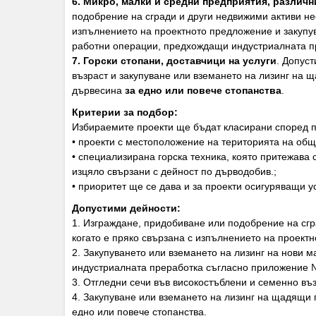
6. Микро, малки и средни предприятия, различни 
подобрение на сгради и други недвижими активи нео
изпълнението на проектното предложение и закупув
работни операции, предхождащи индустриалната п
7. Горски стопани, доставчици на услуги
. Допус
възраст и закупуване или вземането на лизинг на щ
дървесина
за едно или повече стопанства
.
Критерии за подбор:
Избираемите проекти ще бъдат класирани според пр
• проекти с местоположение на територията на общи
• специализирана горска техника, която притежава 
изцяло свързани с дейност по дърводобив.;
• приоритет ще се дава и за проекти осигуряващи у
Допустими дейности:
1. Изграждане, придобиване или подобрение на сгр
когато е пряко свързана с изпълнението на проект
2. Закупуването или вземането на лизинг на нови 
индустриалната преработка съгласно приложение 
3. Отгледни сечи във високостъблени и семенно въ
4. Закупуване или вземането на лизинг на щадящи п
едно или повече стопанства.