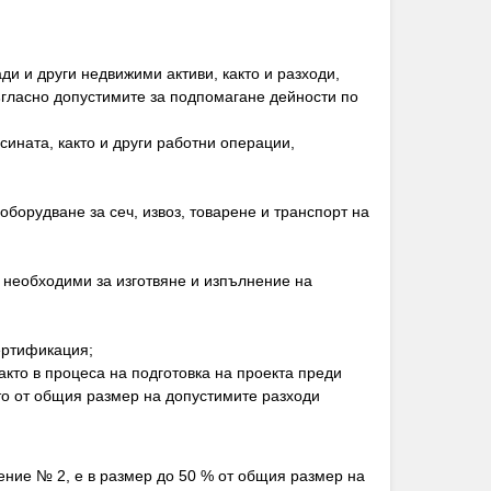
ди и други недвижими активи, както и разходи,
ъгласно допустимите за подпомагане дейности по
сината, както и други работни операции,
оборудване за сеч, извоз, товарене и транспорт на
и необходими за изготвяне и изпълнение на
сертификация;
както в процеса на подготовка на проекта преди
сто от общия размер на допустимите разходи
ение № 2, е в размер до 50 % от общия размер на