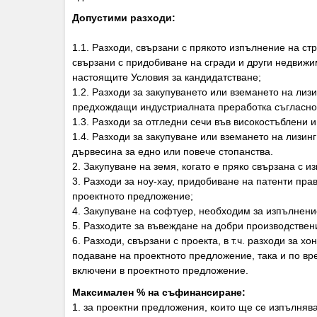
Допустими разходи:
1.1. Разходи, свързани с прякото изпълнение на ст
свързани с придобиване на сгради и други недвижи
настоящите Условия за кандидатстване;
1.2. Разходи за закупуването или вземането на лиз
предхождащи индустриалната преработка съгласно
1.3. Разходи за отгледни сечи във високостъблени 
1.4. Разходи за закупуване или вземането на лизин
дървесина за едно или повече стопанства.
2. Закупуване на земя, когато е пряко свързана с 
3. Разходи за ноу-хау, придобиване на патенти пра
проектното предложение;
4. Закупуване на софтуер, необходим за изпълнен
5. Разходите за въвеждане на добри производствени
6. Разходи, свързани с проекта, в т.ч. разходи за 
подаване на проектното предложение, така и по вр
включени в проектното предложение.
Максимален % на съфинансиране:
1. за проектни предложения, които ще се изпълняв