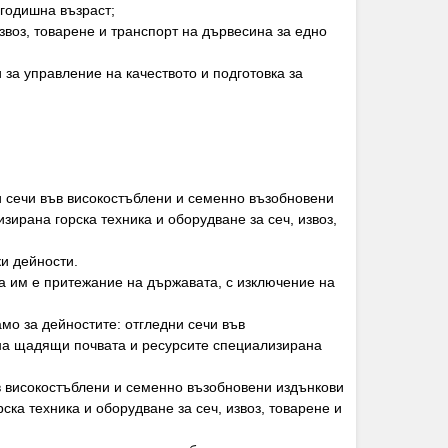
 годишна възраст;
звоз, товарене и транспорт на дървесина за едно
 за управление на качеството и подготовка за
и сечи във високостъблени и семенно възобновени
ирана горска техника и оборудване за сеч, извоз,
и дейности.
ла им е притежание на държавата, с изключение на
амо за дейностите: отгледни сечи във
 на щадящи почвата и ресурсите специализирана
ъв високостъблени и семенно възобновени издънкови
ка техника и оборудване за сеч, извоз, товарене и