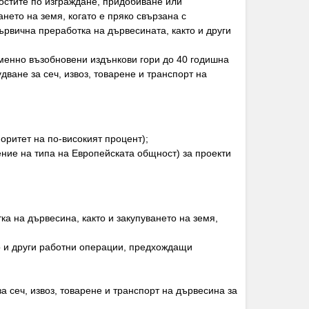
остите по изграждане, придобиване или
нето на земя, когато е пряко свързана с
рвична преработка на дървесината, както и други
еменно възобновени издънкови гори до 40 годишна
ване за сеч, извоз, товарене и транспорт на
оритет на по-високият процент);
ение на типа на Европейската общност) за проекти
а на дървесина, както и закупуването на земя,
то и други работни операции, предхождащи
 сеч, извоз, товарене и транспорт на дървесина за