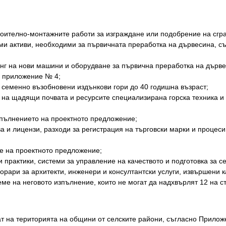
роително-монтажните работи за изграждане или подобрение на сгра
ми активи, необходими за първичната преработка на дървесина, с
инг на нови машини и оборудване за първична преработка на дърве
 приложение № 4;
и семенно възобновени издънкови гори до 40 годишна възраст;
г на щадящи почвата и ресурсите специализирана горска техника и 
изпълнението на проектното предложение;
ва и лицензи, разходи за регистрация на търговски марки и процес
ие на проектното предложение;
 практики, системи за управление на качеството и подготовка за 
хонорари за архитекти, инженери и консултантски услуги, извършени 
еме на неговото изпълнение, които не могат да надхвърлят 12 на 
ат на територията на общини от селските райони, съгласно Прилож