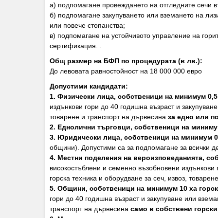
а) подпомагане провеждането на отгледните сечи в
б) подпомагане закупуването или вземането на лиз
или повече стопанства;
в) подпомагане на устойчивото управление на горит
сертификация. .
Общ размер на БФП по процедурата (в лв.):
До левовата равностойност на 18 000 000 евро
Допустими кандидати:
1. Физически лица, собственици на минимум 0,5
издънкови гори до 40 годишна възраст и закупуване
товарене и транспорт на дървесина
за едно или п
2. Еднолични търговци, собственици на минимум
3. Юридически лица, собственици на минимум 0
общини). Допустими са за подпомагане за всички д
4. Местни поделения на вероизповеданията, со
високостъблени и семенно възобновени издънкови г
горска техника и оборудване за сеч, извоз, товаре
5. Общини, собственици на минимум 10 ха горс
гори до 40 годишна възраст и закупуване или взема
транспорт на дървесина
само в собствени горск