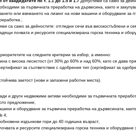
от кандидатите по т. 1.1 до 1.5 и 1.7
Допустими са само за дейн
бходими за първичната преработка на дървесина, както и закупува
ането или вземането на лизинг на нови машини и оборудване за пъ
реработка.;
тими са само за дейностите: отгледни сечи във високостъблени и с
адящи почвата и ресурсите специализирана горска техника и оборуд
иоритетите на следните критерии за избор, а именно:
на с висока лесистост (от 30% до 60% и над 60%, като се дава при
сертификат за съответствие с одобрения тип (сертификат за одобр
стойчива заетост (нови и запазени работни места).
ади и други недвижими активи необходими за първичната преработк
ното предложение;
машини и оборудване за първична преработка на дървесината, как
№ 4;
зобновени издънкови гори до 40 годишна възраст;
очвата и ресурсите специализирана горска техника и оборудване за