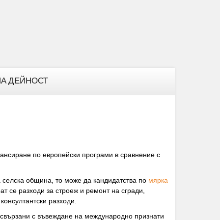
А ДЕЙНОСТ
нансиране по европейски програми в сравнение с
а селска община, то може да кандидатства по
мярка
т се разходи за строеж и ремонт на сгради,
 консултантски разходи.
и свързани с въвеждане на международно признати