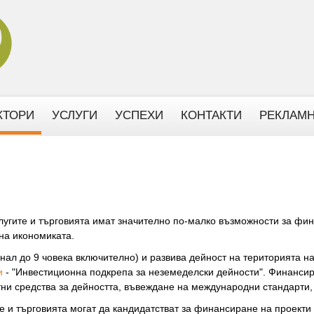
КТОРИ
УСЛУГИ
УСПЕХИ
КОНТАКТИ
РЕКЛАМН
лугите и търговията имат значително по-малко възможности за фи
 на икономиката.
нал до 9 човека включително) и развива дейност на територията н
и
- "Инвестиционна подкрепа за неземеделски дейности". Финансира
тни средства за дейността, въвеждане на международни стандарти,
те и търговията могат да кандидатстват за финансиране на проект