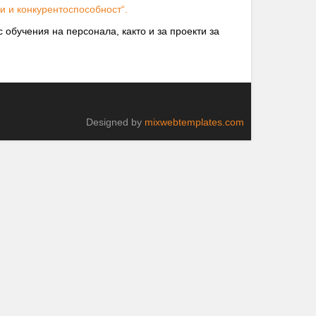
 и конкурентоспособност“.
 обучения на персонала, както и за проекти за
Designed by
mixwebtemplates.com