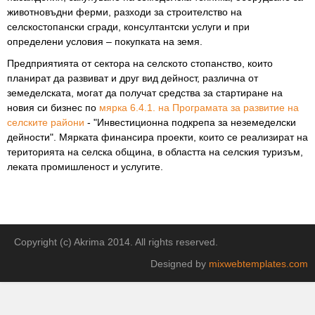
животновъдни ферми, разходи за строителство на
селскостопански сгради, консултантски услуги и при
определени условия – покупката на земя.
Предприятията от сектора на селското стопанство, които
планират да развиват и друг вид дейност, различна от
земеделската, могат да получат средства за стартиране на
новия си бизнес по
мярка 6.4.1. на Програмата за развитие на
селските райони
- "Инвестиционна подкрепа за неземеделски
дейности". Мярката финансира проекти, които се реализират на
територията на селска община, в областта на селския туризъм,
леката промишленост и услугите.
Copyright (c) Akrima 2014. All rights reserved.
Designed by
mixwebtemplates.com