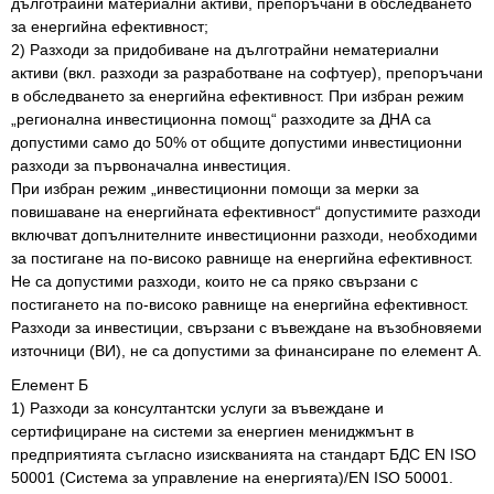
дълготрайни материални активи, препоръчани в обследването
за енергийна ефективност;
2) Разходи за придобиване на дълготрайни нематериални
активи (вкл. разходи за разработване на софтуер), препоръчани
в обследването за енергийна ефективност. При избран режим
„регионална инвестиционна помощ“ разходите за ДНА са
допустими само до 50% от общите допустими инвестиционни
разходи за първоначална инвестиция.
При избран режим „инвестиционни помощи за мерки за
повишаване на енергийната ефективност“ допустимите разходи
включват допълнителните инвестиционни разходи, необходими
за постигане на по-високо равнище на енергийна ефективност.
Не са допустими разходи, които не са пряко свързани с
постигането на по-високо равнище на енергийна ефективност.
Разходи за инвестиции, свързани с въвеждане на възобновяеми
източници (ВИ), не са допустими за финансиране по елемент А.
Елемент Б
1) Разходи за консултантски услуги за въвеждане и
сертифициране на системи за енергиен мениджмънт в
предприятията съгласно изискванията на стандарт БДС EN ISO
50001 (Система за управление на енергията)/EN ISO 50001.