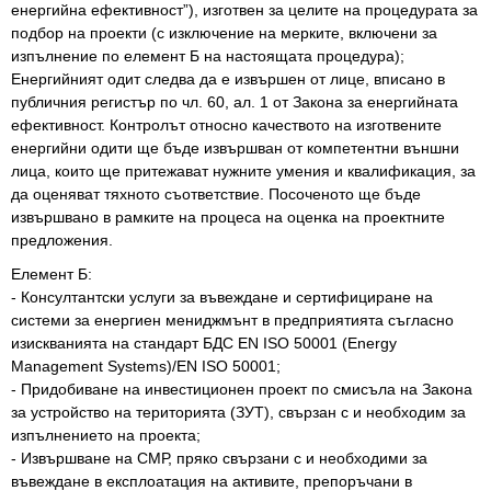
енергийна ефективност”), изготвен за целите на процедурата за
подбор на проекти (с изключение на мерките, включени за
изпълнение по елемент Б на настоящата процедура);
Енергийният одит следва да е извършен от лице, вписано в
публичния регистър по чл. 60, ал. 1 от Закона за енергийната
ефективност. Контролът относно качеството на изготвените
енергийни одити ще бъде извършван от компетентни външни
лица, които ще притежават нужните умения и квалификация, за
да оценяват тяхното съответствие. Посоченото ще бъде
извършвано в рамките на процеса на оценка на проектните
предложения.
Елемент Б:
- Консултантски услуги за въвеждане и сертифициране на
системи за енергиен мениджмънт в предприятията съгласно
изискванията на стандарт БДС EN ISO 50001 (Energy
Management Systems)/EN ISO 50001;
- Придобиване на инвестиционен проект по смисъла на Закона
за устройство на територията (ЗУТ), свързан с и необходим за
изпълнението на проекта;
- Извършване на СМР, пряко свързани с и необходими за
въвеждане в експлоатация на активите, препоръчани в