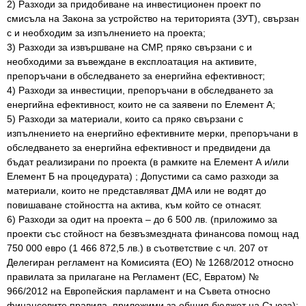
2) Разходи за придобиване на инвестиционен проект по
смисъла на Закона за устройство на територията (ЗУТ), свързан
с и необходим за изпълнението на проекта;
3) Разходи за извършване на СМР, пряко свързани с и
необходими за въвеждане в експлоатация на активите,
препоръчани в обследването за енергийна ефективност;
4) Разходи за инвестиции, препоръчани в обследването за
енергийна ефективност, които не са заявени по Елемент А;
5) Разходи за материали, които са пряко свързани с
изпълнението на енергийно ефективните мерки, препоръчани в
обследването за енергийна ефективност и предвидени да
бъдат реализирани по проекта (в рамките на Елемент А и/или
Елемент Б на процедурата) ; Допустими са само разходи за
материали, които не представляват ДМА или не водят до
повишаване стойността на актива, към който се отнасят.
6) Разходи за одит на проекта – до 6 500 лв. (приложимо за
проекти със стойност на безвъзмездната финансова помощ над
750 000 евро (1 466 872,5 лв.) в съответствие с чл. 207 от
Делегиран регламент на Комисията (ЕО) № 1268/2012 относно
правилата за прилагане на Регламент (ЕС, Евратом) №
966/2012 на Европейския парламент и на Съвета относно
финансовите правила, приложими за общия бюджет на Съюза);