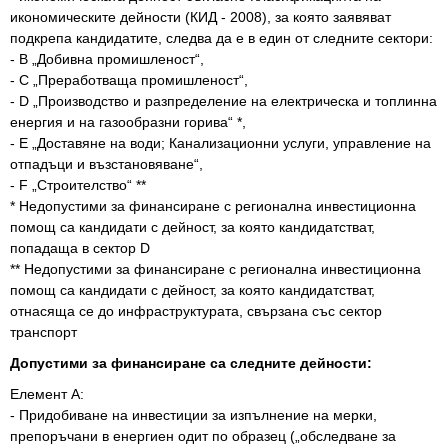
икономическите дейности (КИД - 2008), за която заявяват
подкрепа кандидатите, следва да е в един от следните сектори:
- B „Добивна промишленост“,
- C „Преработваща промишленост“,
- D „Производство и разпределение на електрическа и топлинна
енергия и на газообразни горива“ *,
- E „Доставяне на води; Канализационни услуги, управление на
отпадъци и възстановяване“,
- F „Строителство“ **
* Недопустими за финансиране с регионална инвестиционна
помощ са кандидати с дейност, за която кандидатстват,
попадаща в сектор D
** Недопустими за финансиране с регионална инвестиционна
помощ са кандидати с дейност, за която кандидатстват,
отнасяща се до инфраструктурата, свързана със сектор
транспорт
Допустими за финансиране са следните дейности:
Елемент А:
- Придобиване на инвестиции за изпълнение на мерки,
препоръчани в енергиен одит по образец („обследване за