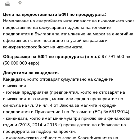
Цели на предоставяната БФП по процедурата:
Намаляване на енергийната интензивност на икономиката чрез
предоставяне на фокусирана подкрепа на големите
предприятия в България за изпълнение на мерки за енергийна
ефективност с цел постигане на устойчив растеж и
конкурентоспособност на икономиката
Общ размер на БФП по процедурата (в лв.):
97 791 500 лв.
(50 000 000 евро)
Допустими са кандидати:
Кандидати, които отговарят кумулативно на следните
изисквания:
- големи предприятия (предприятия, които не отговарят на
изискванията за микро, малко или средно предприятие по
смисъла на чл. 3 и чл. 4 от Закона за малките и средни
предприятия и Приложение I на Регламент (ЕС) № 651/2014)
- кандидати, които имат минимум три приключени финансови
години (2013, 2014 и 2015 г.) преди датата на обявяване на
процедурата за подбор на проекти.
- икономическата дейност съгласно Класификацията на