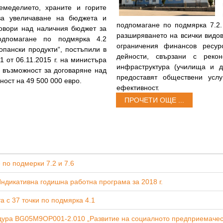
емеделието, храните и горите
за увеличаване на бюджета и
подпомагане по подмярка 7.2.
овори над наличния бюджет за
разширяването на всички видо
одпомагане по подмярка 4.2
ограничения финансов ресур
опански продукти“, постъпили в
дейности, свързани с рекон
 от 06.11.2015 г. на министъра
инфраструктура (училища и д
 възможност за договаряне над
предоставят обществени усл
ост на 49 500 000 евро.
ефективност.
ПРОЧЕТИ ОЩЕ ...
 по подмерки 7.2 и 7.6
ндикативна годишна работна програма за 2018 г.
а с 37 точки по подмярка 4.1
едура BG05M9OP001-2.010 „Развитие на социалното предприемачес