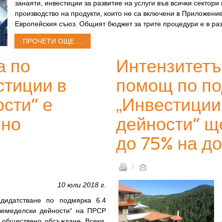
занаяти, инвестиции за развитие на услуги във всички сектори
производство на продукти, които не са включени в Приложени
Европейския съюз. Общият бюджет за трите процедури е в раз
ПРОЧЕТИ ОЩЕ ...
а по
Интензитетъ
стиции в
помощ по по
сти“ е
„Инвестиции
ено
дейности“ щ
до 75% на до
10 юли 2018 г.
ндидатстване по подмярка 6.4
земеделски дейности“ на ПРСР
а обществено обсъждане. Всеки,