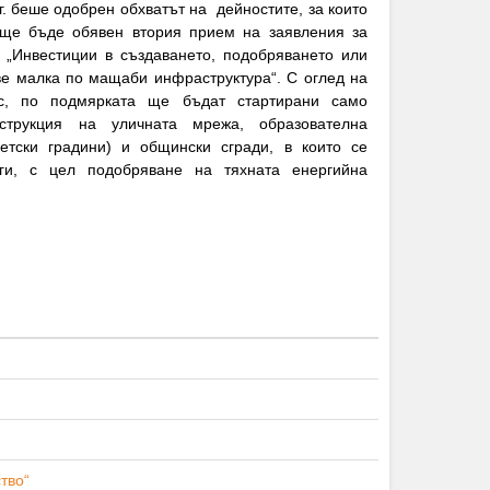
г. беше одобрен обхватът на дейностите, за които
ще бъде обявен втория прием на заявления за
 „Инвестиции в създаването, подобряването или
ве малка по мащаби инфраструктура“. С оглед на
с, по подмярката ще бъдат стартирани само
струкция на уличната мрежа, образователна
етски градини) и общински сгради, в които се
уги, с цел подобряване на тяхната енергийна
тво“