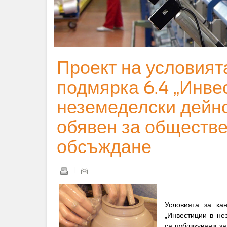
Проект на условият
подмярка 6.4 „Инве
неземеделски дейно
обявен за обществ
обсъждане
Условията за ка
„Инвестиции в не
са публикувани з