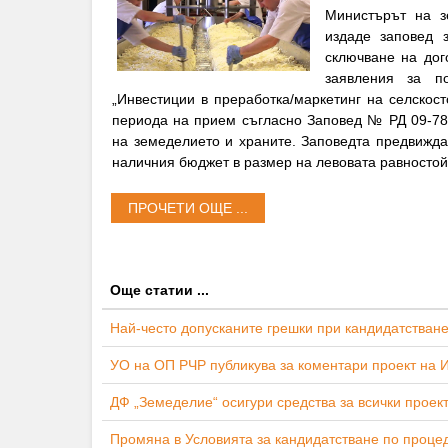
Министърът на з
издаде заповед 
сключване на дог
заявления за п
„Инвестиции в преработка/маркетинг на селскост
периода на прием съгласно Заповед № РД 09-781
на земеделието и храните. Заповедта предвижда
наличния бюджет в размер на левовата равностойн
ПРОЧЕТИ ОЩЕ ...
Още статии ...
Най-често допусканите грешки при кандидатстване
УО на ОП РЧР публикува за коментари проект на И
ДФ „Земеделие“ осигури средства за всички проект
Промяна в Условията за кандидатстване по проц