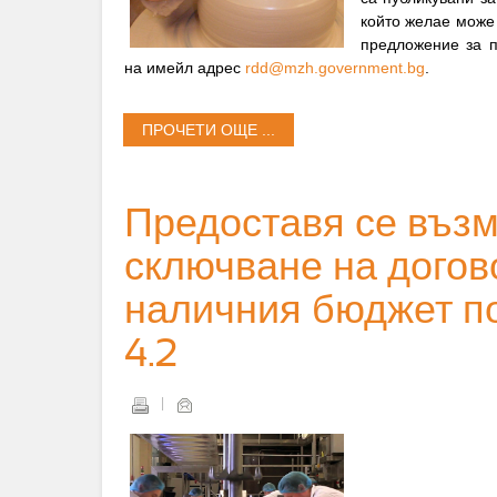
който желае може
предложение за п
на имейл адрес
rdd@mzh.government.bg
.
ПРОЧЕТИ ОЩЕ ...
Предоставя се възм
сключване на догов
наличния бюджет п
4.2