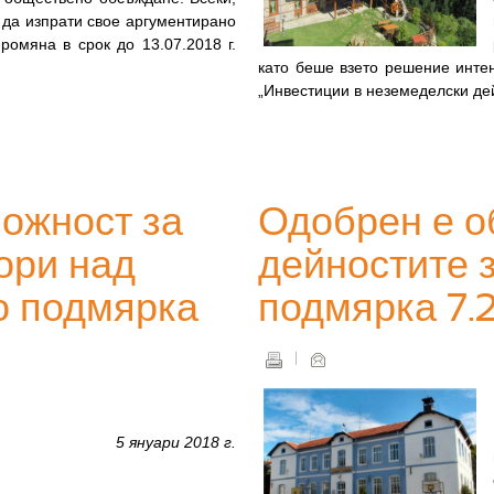
 да изпрати свое аргументирано
ромяна в срок до 13.07.2018 г.
като беше взето решение инте
„Инвестиции в неземеделски де
ожност за
Одобрен е о
ори над
дейностите 
о подмярка
подмярка 7.2
5 януари 2018 г.