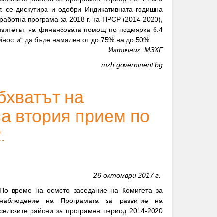
г. се дискутира и одобри Индикативната годишна
работна програма за 2018 г. на ПРСР (2014-2020),
нзитетът на финансовата помощ по подмярка 6.4
йности“ да бъде намален от до 75% на до 50%.
Източник:
МЗХГ
mzh.government.bg
бхватът на
за втория прием по
.
26 октомври 2017 г.
По време на осмото заседание на Комитета за
наблюдение на Програмата за развитие на
селските райони за програмен период 2014-2020